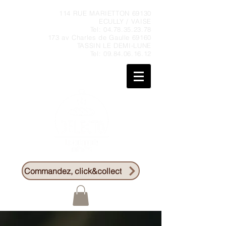
114 RUE MARIETTON 69130
ECULLY / VAISE
Tel:
04.78.35.23.78
173 av Charles de Gaulle 69160
TASSIN LE DEMI-LUNE
Tel:
09.84.06.16.12
Commandez, click&collect