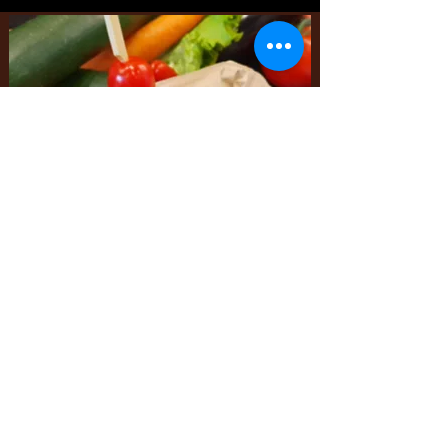
des produits et
services
exclusifs
Depuis plus de 12 ans nous nous réinventons chaque
jours pour vous proposer de nouveaux services et
produits, Click&Collect, point retrait légumes, services